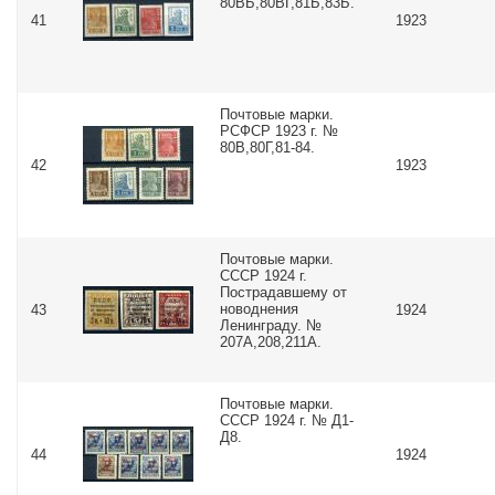
80ВБ,80ВГ,81Б,83Б.
41
1923
Почтовые марки.
РСФСР 1923 г. №
80В,80Г,81-84.
42
1923
Почтовые марки.
СССР 1924 г.
Пострадавшему от
новоднения
43
1924
Ленинграду. №
207А,208,211А.
Почтовые марки.
СССР 1924 г. № Д1-
Д8.
44
1924