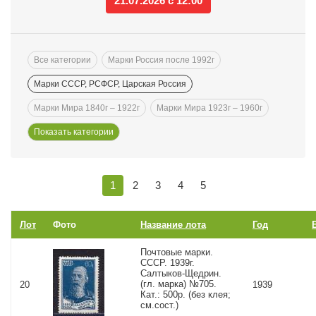
21.07.2026 с 12:00
Все категории
Марки Россия после 1992г
Марки СССР, РСФСР, Царская Россия
Марки Мира 1840г – 1922г
Марки Мира 1923г – 1960г
1
2
3
4
5
Лот
Фото
Название лота
Год
Почтовые марки.
СССР. 1939г.
Салтыков-Щедрин.
(гл. марка) №705.
20
1939
Кат.: 500р. (без клея;
см.сост.)