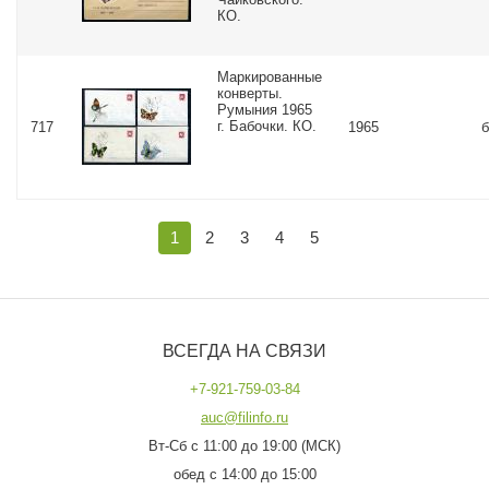
КО.
Маркированные
конверты.
Румыния 1965
г. Бабочки. КО.
717
1965
б
1
2
3
4
5
ВСЕГДА НА СВЯЗИ
+7-921-759-03-84
auc@filinfo.ru
Вт-Сб с 11:00 до 19:00 (МСК)
обед с 14:00 до 15:00