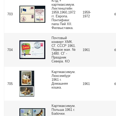
КПД +
картмаксимум.
Лихтенштейн
1959,1960,1972
1959-
703
б
гг. Европа.
1972
Понтифики:
папа Пий XII.
Филвыставка.
Почтовый
конверт ХМК.
СГ. СССР 1961.
Первое мая. №
704
1961
б
1480. СГ -
Праздник
Севера. КО
Картмаксимум.
Люксембург
1961 г.
Домашняя
705
1961
б
кошка.
Картмаксимум.
Польша 1961 г.
Бабочки.