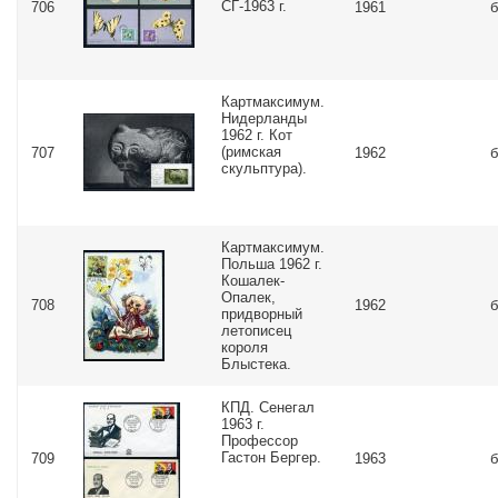
СГ-1963 г.
706
1961
б
Картмаксимум.
Нидерланды
1962 г. Кот
(римская
707
1962
б
скульптура).
Картмаксимум.
Польша 1962 г.
Кошалек-
Опалек,
708
1962
б
придворный
летописец
короля
Блыстека.
КПД. Сенегал
1963 г.
Профессор
Гастон Бергер.
709
1963
б