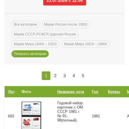
21.07.2026 с 12:00
Все категории
Марки Россия после 1992г
Марки СССР, РСФСР, Царская Россия
Марки Мира 1840г – 1922г
Марки Мира 1923г – 1960г
1
2
3
4
5
Лот
Фото
Название лота
Год
Буквы
Годовой набор
карточек с ОМ.
СССР 1981 г.
№ 91-
693
1981
98(полный).