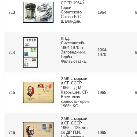
СССР 1964 г.
Герой
Советского
713
1964
б
Союза В.С.
Шаландин.
КПД.
Лихтенштейн
1964-1970 гг.
1964-
Заповедники.
714
б
1970
Гербы.
Филвыставка.
ХМК с маркой
и СГ. СССР
1965 г. Д.М.
Карбышев. СГ-
715
1965
б
Брестская
крепость-герой.
1966г. КО.
ХМК с маркой
и СГ. СССР
1965 г. 125 лет
со ДР П.И.
716
1965
б
Чайковского.