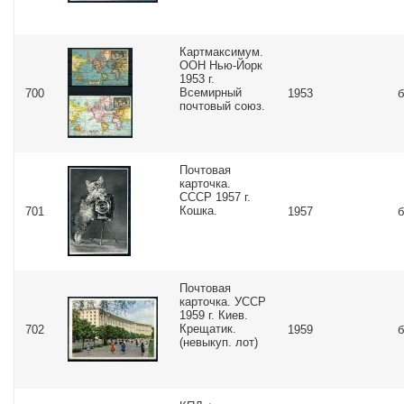
Картмаксимум.
ООН Нью-Йорк
1953 г.
Всемирный
700
1953
б
почтовый союз.
Почтовая
карточка.
СССР 1957 г.
Кошка.
701
1957
б
Почтовая
карточка. УССР
1959 г. Киев.
Крещатик.
702
1959
б
(невыкуп. лот)