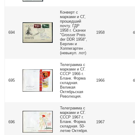
Конверт с
марками и СГ,
прошедший
почту. ГДР
1958 г. Скачки
694
1958
б
"Grosser Preis
der DDR 1958",
Берлин и
Хоппегартен .
(невыкуп. лот)
Телеграмма с
марками и СГ.
СССР 1966 г.
Бланк. Форма
695
1966
б
складная.
Великая
Октябрьская
Революция.
Телеграмма с
марками и СГ.
СССР 1967 г.
Бланк. Форма
696
1967
б
складная. 50-
летие Октября.