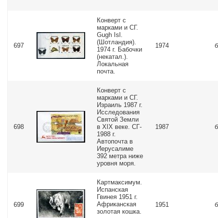
Конверт с
марками и СГ.
Gugh Isl.
(Шотландия).
697
1974
б
1974 г. Бабочки
(некатал.).
Локальная
почта.
Конверт с
марками и СГ.
Израиль 1987 г.
Исследования
Святой Земли
698
в XIX веке. СГ-
1987
б
1988 г.
Автопочта в
Иерусалиме
392 метра ниже
уровня моря.
Картмаксимум.
Испанская
Гвинея 1951 г.
Африканская
699
1951
б
золотая кошка.