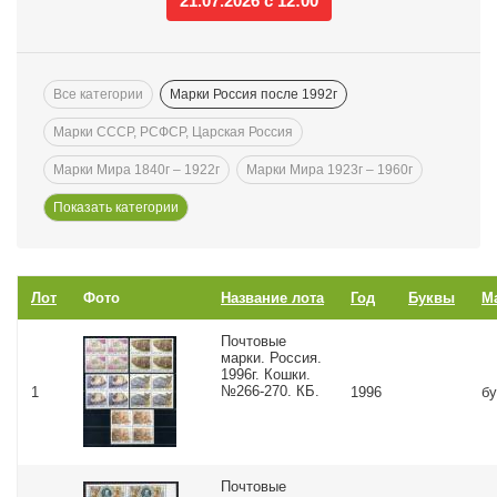
21.07.2026 с 12:00
Все категории
Марки Россия после 1992г
Марки СССР, РСФСР, Царская Россия
Марки Мира 1840г – 1922г
Марки Мира 1923г – 1960г
Лот
Фото
Название лота
Год
Буквы
М
Почтовые
марки. Россия.
1996г. Кошки.
№266-270. КБ.
1
1996
бу
Почтовые