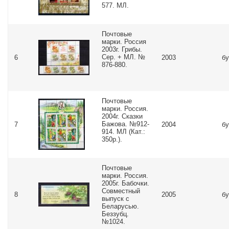
577. МЛ.
Почтовые
марки. Россия
2003г. Грибы.
Сер. + МЛ. №
6
2003
бу
876-880.
Почтовые
марки. Россия.
2004г. Сказки
Бажова. №912-
7
2004
бу
914. МЛ (Кат.:
350р.).
Почтовые
марки. Россия.
2005г. Бабочки.
Совместный
8
2005
бу
выпуск с
Беларусью.
Беззубц.
№1024.