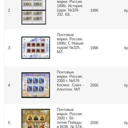
марки. Россия.
1996г. История.
Цари. №329-
2
1996
бу
332. КБ.
Почтовые
марки. Россия.
1996г. С Новым
годом! №325.
3
1996
бу
МЛ.
Почтовые
марки. Россия,
2000 г. №579.
Космос. Союз -
4
2000
бу
Аполлон. МЛ
Почтовые
марки. Россия
2000 г. 50-
летие Победы
5
2000
бу
в ВОВ. № 574-