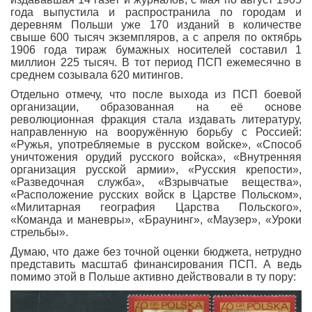
года выпустила и распространила по городам и
деревням Польши уже 170 изданий в количестве
свыше 600 тысяч экземпляров, а с апреля по октябрь
1906 года тираж бумажных носителей составил 1
миллион 225 тысяч. В тот период ПСП ежемесячно в
среднем созывала 620 митингов.
Отдельно отмечу, что после выхода из ПСП боевой
организации, образованная на её основе
революционная фракция стала издавать литературу,
направленную на вооружённую борьбу с Россией:
«Ружья, употребляемые в русском войске», «Способ
уничтожения орудий русского войска», «Внутренняя
организация русской армии», «Русския крепости»,
«Разведочная служба», «Взрывчатые вещества»,
«Расположение русских войск в Царстве Польском»,
«Милитарная география Царства Польского»,
«Команда и маневры», «Браунинг», «Маузер», «Уроки
стрельбы».
Думаю, что даже без точной оценки бюджета, нетрудно
представить масштаб финансирования ПСП. А ведь
помимо этой в Польше активно действовали в ту пору: