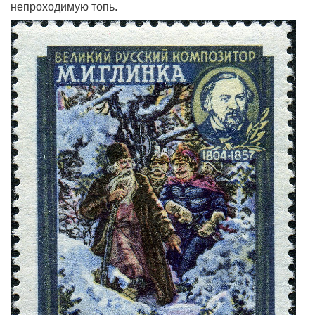
непроходимую топь.