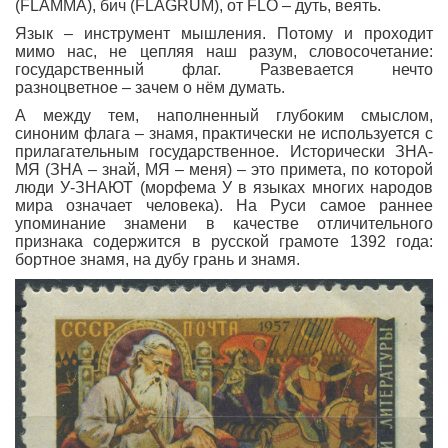
(FLAMMA), бич (FLAGRUM), от FLO – дуть, веять.
Язык – инструмент мышления. Потому и проходит
мимо нас, не цепляя наш разум, словосочетание:
государственный флаг. Развевается нечто
разноцветное – зачем о нём думать.
А между тем, наполненный глубоким смыслом,
синоним флага – знамя, практически не используется с
прилагательным государственное. Исторически ЗНА-
МЯ (ЗНА – знай, МЯ – меня) – это примета, по которой
люди У-ЗНАЮТ (морфема У в языках многих народов
мира означает человека). На Руси самое раннее
упоминание знамени в качестве отличительного
признака содержится в русской грамоте 1392 года:
бортное знамя, на дубу грань и знамя.