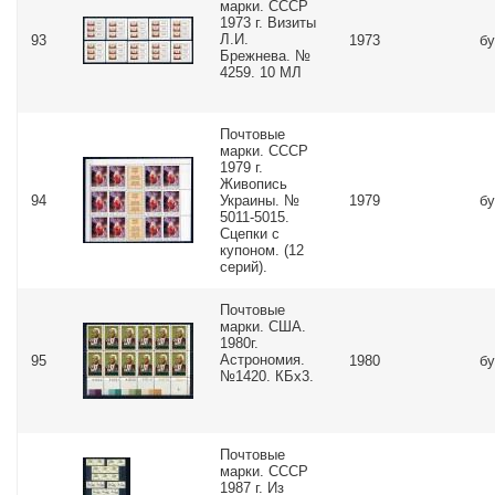
марки. СССР
1973 г. Визиты
Л.И.
93
1973
бу
Брежнева. №
4259. 10 МЛ
Почтовые
марки. СССР
1979 г.
Живопись
94
Украины. №
1979
бу
5011-5015.
Сцепки с
купоном. (12
серий).
Почтовые
марки. США.
1980г.
Астрономия.
95
1980
бу
№1420. КБх3.
Почтовые
марки. СССР
1987 г. Из