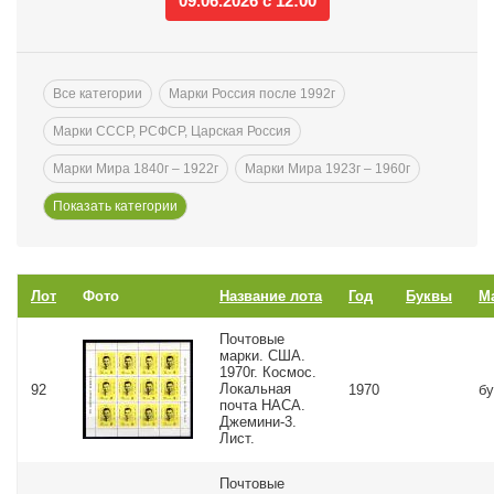
09.06.2026 с 12:00
Все категории
Марки Россия после 1992г
Марки СССР, РСФСР, Царская Россия
Марки Мира 1840г – 1922г
Марки Мира 1923г – 1960г
Лот
Фото
Название лота
Год
Буквы
М
Почтовые
марки. США.
1970г. Космос.
Локальная
92
1970
бу
почта НАСА.
Джемини-3.
Лист.
Почтовые