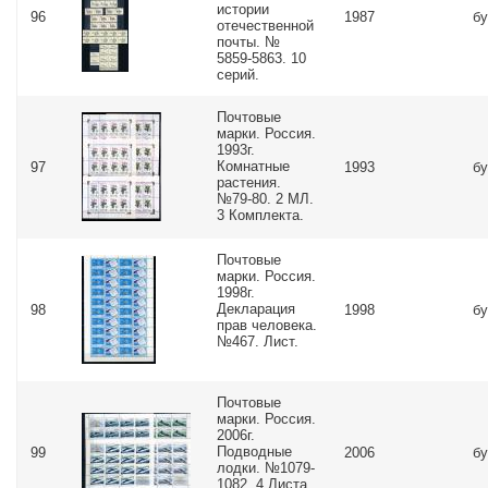
истории
96
1987
бу
отечественной
почты. №
5859-5863. 10
серий.
Почтовые
марки. Россия.
1993г.
Комнатные
97
1993
бу
растения.
№79-80. 2 МЛ.
3 Комплекта.
Почтовые
марки. Россия.
1998г.
Декларация
98
1998
бу
прав человека.
№467. Лист.
Почтовые
марки. Россия.
2006г.
Подводные
99
2006
бу
лодки. №1079-
1082. 4 Листа.